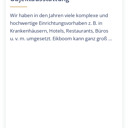
haben in den Jahren viele komplexe und
Sie 
wertige Einrichtungsvorhaben z. B. in
dara
kenhäusern, Hotels, Restaurants, Büros
bew
. m. umgesetzt. Eikboom kann ganz groß …
freu